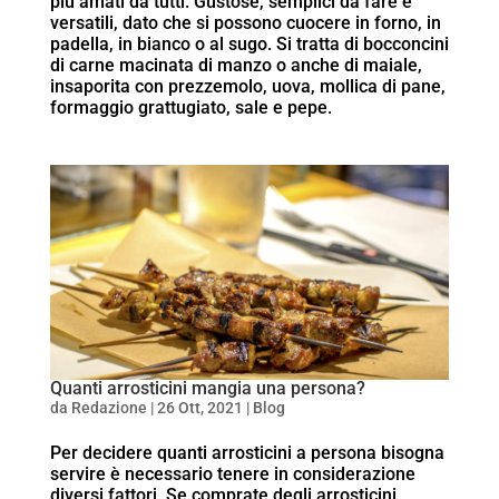
più amati da tutti. Gustose, semplici da fare e
versatili, dato che si possono cuocere in forno, in
padella, in bianco o al sugo. Si tratta di bocconcini
di carne macinata di manzo o anche di maiale,
insaporita con prezzemolo, uova, mollica di pane,
formaggio grattugiato, sale e pepe.
Quanti arrosticini mangia una persona?
da
Redazione
|
26 Ott, 2021
|
Blog
Per decidere quanti arrosticini a persona bisogna
servire è necessario tenere in considerazione
diversi fattori. Se comprate degli arrosticini