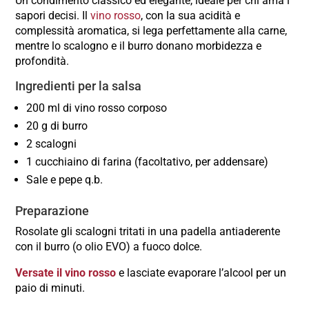
Un condimento classico ed elegante, ideale per chi ama i
sapori decisi. Il
vino rosso
, con la sua acidità e
complessità aromatica, si lega perfettamente alla carne,
mentre lo scalogno e il burro donano morbidezza e
profondità.
Ingredienti per la salsa
200 ml di vino rosso corposo
20 g di burro
2 scalogni
1 cucchiaino di farina (facoltativo, per addensare)
Sale e pepe q.b.
Preparazione
Rosolate gli scalogni tritati in una padella antiaderente
con il burro (o olio EVO) a fuoco dolce.
Versate
il vino rosso
e lasciate evaporare l’alcool per un
paio di minuti.