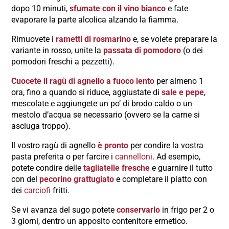
dopo 10 minuti,
sfumate con il vino bianco
e fate
evaporare la parte alcolica alzando la fiamma.
Rimuovete i
rametti di rosmarino
e, se volete preparare la
variante in rosso, unite la
passata di pomodoro
(o dei
pomodori freschi a pezzetti).
Cuocete il ragù di agnello a fuoco lento
per almeno 1
ora, fino a quando si riduce, aggiustate di
sale e pepe
,
mescolate e aggiungete un po’ di brodo caldo o un
mestolo d’acqua se necessario (ovvero se la carne si
asciuga troppo).
Il vostro ragù di agnello
è pronto
per condire la vostra
pasta preferita o per farcire i
cannelloni
. Ad esempio,
potete condire delle
tagliatelle fresche
e guarnire il tutto
con del
pecorino grattugiato
e completare il piatto con
dei
carciofi
fritti.
Se vi avanza del sugo potete
conservarlo
in frigo per 2 o
3 giorni, dentro un apposito contenitore ermetico.