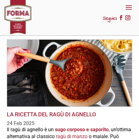
Seguici
LA RICETTA DEL RAGÙ DI AGNELLO
24 Feb 2025
Il ragù di agnello è un
sugo corposo e saporito
, un’ottima
alternativa al classico
ragù di manzo
o maiale. Può