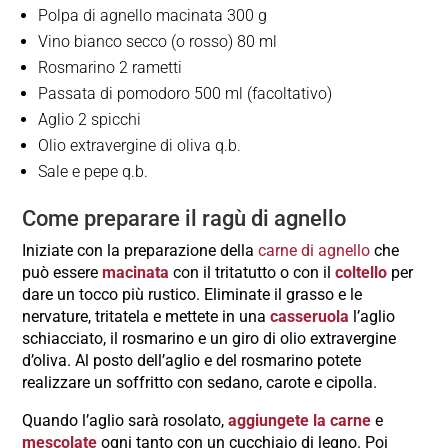
Polpa di agnello macinata 300 g
Vino bianco secco (o rosso) 80 ml
Rosmarino 2 rametti
Passata di pomodoro 500 ml (facoltativo)
Aglio 2 spicchi
Olio extravergine di oliva q.b.
Sale e pepe q.b.
Come preparare il ragù di agnello
Iniziate con la preparazione della
carne di agnello
che
può essere
macinata
con il tritatutto o con il
coltello
per
dare un tocco più rustico. Eliminate il grasso e le
nervature, tritatela e mettete in una
casseruola
l’aglio
schiacciato, il rosmarino e un giro di olio extravergine
d’oliva. Al posto dell’aglio e del rosmarino potete
realizzare un soffritto con sedano, carote e cipolla.
Quando l’aglio sarà rosolato,
aggiungete la carne
e
mescolate
ogni tanto con un cucchiaio di legno. Poi