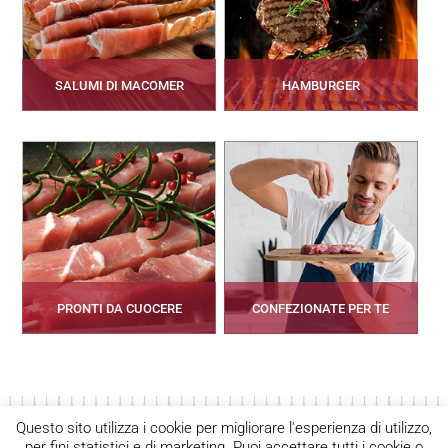
SALUMI DI MACOMER
HAMBURGER
PRONTI DA CUOCERE
CONFEZIONATE PER TE
Seguici
Contatti
Privacy Policy
Questo sito utilizza i cookie per migliorare l'esperienza di utilizzo,
per fini statistici e di marketing. Puoi accettare tutti i cookie o