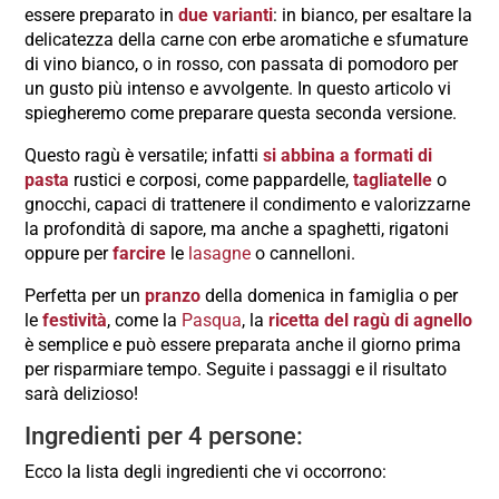
essere preparato in
due varianti
: in bianco, per esaltare la
delicatezza della carne con erbe aromatiche e sfumature
di vino bianco, o in rosso, con passata di pomodoro per
un gusto più intenso e avvolgente. In questo articolo vi
spiegheremo come preparare questa seconda versione.
Questo ragù è versatile; infatti
si abbina a formati di
pasta
rustici e corposi, come pappardelle,
tagliatelle
o
gnocchi, capaci di trattenere il condimento e valorizzarne
la profondità di sapore, ma anche a spaghetti, rigatoni
oppure per
farcire
le
lasagne
o cannelloni.
Perfetta per un
pranzo
della domenica in famiglia o per
le
festività
, come la
Pasqua
, la
ricetta del ragù di agnello
è semplice e può essere preparata anche il giorno prima
per risparmiare tempo. Seguite i passaggi e il risultato
sarà delizioso!
Ingredienti per 4 persone:
Ecco la lista degli ingredienti che vi occorrono: