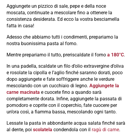
Aggiungete un pizzico di sale, pepe e della noce
moscata, continuate a mescolare fino a ottenere la
consistenza desiderata. Ed ecco la vostra besciamella
fatta in casa!
Adesso che abbiamo tutti i condimenti, prepariamo la
nostra buonissima pasta al forno.
Mentre prepariamo il tutto, preriscaldate il forno
a 180°C
.
In una padella, scaldate un filo d’olio extravergine d’oliva
e rosolate la cipolla e l’aglio finché saranno dorati, poco
dopo aggiungete e fate soffriggere anche le verdure
mescolando con un cucchiaio di legno.
Aggiungete la
carne macinata
e cuocete fino a quando sarà
completamente dorata. Infine, aggiungete la passata di
pomodoro e coprite con il coperchio, fate cuocere per
un’ora così, a fiamma bassa, mescolando ogni tanto.
Lessate la pasta in abbondante acqua salata finché sarà
al dente, poi
scolatela
condendola con il
ragù di carne
.