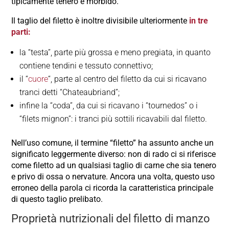
tipicamente tenero e morbido.
Il taglio del filetto è inoltre divisibile ulteriormente
in tre
parti:
la “testa”, parte più grossa e meno pregiata, in quanto
contiene tendini e tessuto connettivo;
il “
cuore
“, parte al centro del filetto da cui si ricavano
tranci detti “Chateaubriand”;
infine la “coda”, da cui si ricavano i “tournedos” o i
“filets mignon”: i tranci più sottili ricavabili dal filetto.
Nell’uso comune, il termine “filetto” ha assunto anche un
significato leggermente diverso: non di rado ci si riferisce
come filetto ad un qualsiasi taglio di carne che sia tenero
e privo di ossa o nervature. Ancora una volta, questo uso
erroneo della parola ci ricorda la caratteristica principale
di questo taglio prelibato.
Proprietà nutrizionali del filetto di manzo