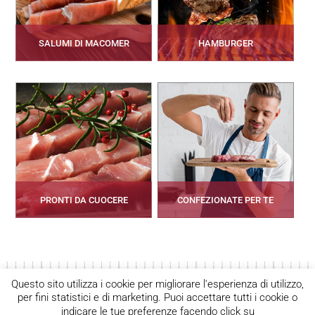
SALUMI DI MACOMER
HAMBURGER
PRONTI DA CUOCERE
CONFEZIONATE PER TE
Seguici
Contatti
Privacy Policy
Questo sito utilizza i cookie per migliorare l'esperienza di utilizzo,
per fini statistici e di marketing. Puoi accettare tutti i cookie o
indicare le tue preferenze facendo click su