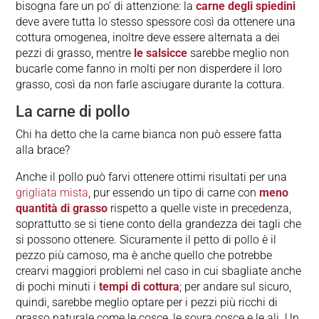
bisogna fare un po’ di attenzione: la
carne degli spiedini
deve avere tutta lo stesso spessore così da ottenere una
cottura omogenea, inoltre deve essere alternata a dei
pezzi di grasso, mentre
le salsicce
sarebbe meglio non
bucarle come fanno in molti per non disperdere il loro
grasso, così da non farle asciugare durante la cottura.
La carne di pollo
Chi ha detto che la carne bianca non può essere fatta
alla brace?
Anche il pollo può farvi ottenere ottimi risultati per una
grigliata mista
, pur essendo un tipo di carne con
meno
quantità di grasso
rispetto a quelle viste in precedenza,
soprattutto se si tiene conto della grandezza dei tagli che
si possono ottenere. Sicuramente il petto di pollo è il
pezzo più carnoso, ma è anche quello che potrebbe
crearvi maggiori problemi nel caso in cui sbagliate anche
di pochi minuti i
tempi di cottura
; per andare sul sicuro,
quindi, sarebbe meglio optare per i pezzi più ricchi di
grasso naturale come le cosce, le sovra cosce e le ali. Un