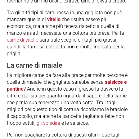
rosmarino e un filo di olio extravergine di oliva a crudo.
Tra gli altri tipi di carni rossa in una grigliata non può
mancare quella di
vitello
che risulta essere più
economica, ma anche più tenera rispetto a quella di
manzo e infatti necessita una cottura più breve. Per la
carne di vitello
sarà utile scegliere i tagli più grassi,
quindi, la famosa cotoletta non è molto indicata per la
griglia.
La carne di maiale
La migliore carne da fare alla brace per molte persone è
quella di maiale: che grigliata sarebbe senza
salsicce e
puntine
? Anche in questo caso il grasso fa davvero la
differenza, sia per quanto riguarda il sapore della carne,
che per la sua tenerezza una volta cotta. Tra i tagli
migliori per questo tipo di cottura ricordiamo le braciole,
il capocollo, ma anche la pancetta tagliata a fette non
troppo sottili,
gli spiedini
e le salsicce.
Per non sbagliare la cottura di questi ultimi due tagli