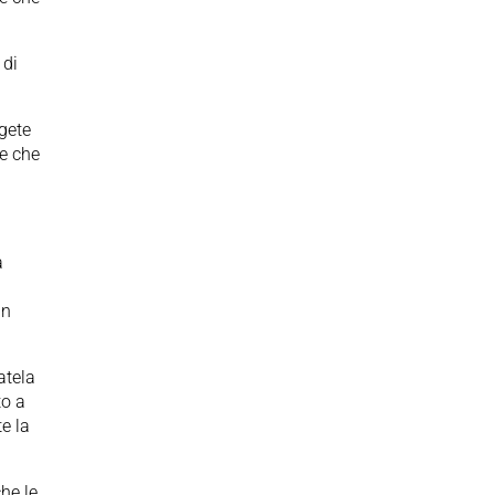
 di
gete
ne che
a
un
atela
to a
te la
che le