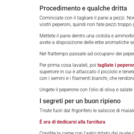
Procedimento e qualche dritta
Cominciate con il tagliare il pane a pezzi. No
vostri peperoni, quindi non fate pezzi troppo 
Mettete il pane dentro una ciotola e ammorbid
avete a disposizione delle erbe aromatiche s
Nel frattempo passate ad occuparvi dei pepe
Per prima cosa lavateli, poi
tagliate i pepero
superiore in cui è attaccato il picciolo e tenete
con i semini e i filamenti bianchi, che rendono
Ungete il peperone con l’olio di oliva e salate
I segreti per un buon ripieno
Tirate fuori dal frigorifero le salsicce di maial
È ora di dedicarsi alla farcitura
.
Condite la carne con l’aglio tritato dal quale 