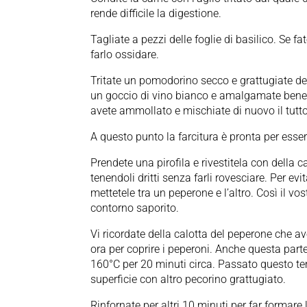
rende difficile la digestione.
Tagliate a pezzi delle foglie di basilico. Se 
farlo ossidare.
Tritate un pomodorino secco e grattugiate del
un goccio di vino bianco e amalgamate bene. 
avete ammollato e mischiate di nuovo il tutto
A questo punto la farcitura è pronta per esser
Prendete una pirofila e rivestitela con della c
tenendoli dritti senza farli rovesciare. Per ev
mettetele tra un peperone e l’altro. Così il vo
contorno saporito.
Vi ricordate della calotta del peperone che a
ora per coprire i peperoni. Anche questa parte
160°C per 20 minuti circa. Passato questo tempo
superficie con altro pecorino grattugiato.
Rinfornate per altri 10 minuti per far formare