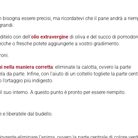
n bisogna essere precisi, ma ricordatevi che il pane andrà a riemp
grandi.
itelo con dell’
olio extravergine
di oliva e del succo di pomodor
ecche o fresche potete aggiungerle a vostro gradimento.
roni.
ni nella maniera corretta
: eliminate la calotta, ovvero la parte
la da parte. Infine, con l’aiuto di un coltello togliete la parte cent
 l’ortaggio più indigesto.
 il suo interno. A questo punto è pronto per essere riempito.
e e liberatele dal budello.
dovreste eliminare l’anima, ovvero la parte centrale di colore ver