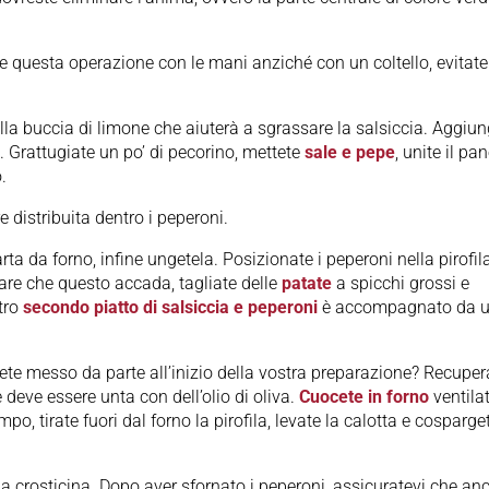
fate questa operazione con le mani anziché con un coltello, evitate
la buccia di limone che aiuterà a sgrassare la salsiccia. Aggiun
Grattugiate un po’ di pecorino, mettete
sale e pepe
, unite il pa
.
e distribuita dentro i peperoni.
arta da forno, infine ungetela. Posizionate i peperoni nella pirofil
itare che questo accada, tagliate delle
patate
a spicchi grossi e
stro
secondo piatto di salsiccia e peperoni
è accompagnato da 
vete messo da parte all’inizio della vostra preparazione? Recuper
 deve essere unta con dell’olio di oliva.
Cuocete in forno
ventila
, tirate fuori dal forno la pirofila, levate la calotta e cosparge
 la crosticina. Dopo aver sfornato i peperoni, assicuratevi che an