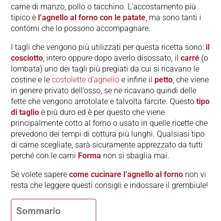
carne di manzo, pollo o tacchino. L’accostamento più
tipico è
l’agnello al forno con le patate
, ma sono tanti i
contorni che lo possono accompagnare.
I tagli che vengono più utilizzati per questa ricetta sono:
il
cosciotto
, intero oppure dopo averlo disossato, il
carré
(o
lombata) uno dei tagli più pregiati da cui si ricavano le
costine e le
costolette d’agnello
e infine il
petto
, che viene
in genere privato dell’osso, se ne ricavano quindi delle
fette che vengono arrotolate e talvolta farcite. Questo
tipo
di taglio
è più duro ed è per questo che viene
principalmente cotto al forno o usato in quelle ricette che
prevedono dei tempi di cottura più lunghi. Qualsiasi tipo
di carne scegliate, sarà sicuramente apprezzato da tutti
perché con le carni
Forma
non si sbaglia mai.
Se volete sapere
come cucinare l’agnello al forno
non vi
resta che leggere questi consigli e indossare il grembiule!
Sommario