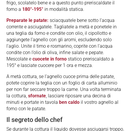
frigo, scolatelo bene e a questo punto preriscaldate il
forno a
180°-195°
in modalità statica.
Preparate le patate:
sciacquatele bene sotto l’acqua
corrente e asciugatele. Tagliatele a metà e ponetele in
una teglia da forno e condite con olio, il cipollotto e
aggiungete l’agnello con gli aromi, escludendo solo
l’aglio. Unite il timo e rosmarino, coprite con l’acqua
condite con l’olio di oliva, infine salate e pepate.
Mescolate e
cuocete in forno
statico preriscaldato a
195° e lasciate cuocere per 1 ora e mezza.
A metà cottura, se l’agnello cuoce prima delle patate,
potete coprire la teglia con un foglio di carta alluminio
per non far seccare troppo la carne. Una volta terminata
la cottura,
sfornate
, lasciare riposare una decina di
minuti e portate in tavola
ben caldo
il vostro agnello al
forno con le patate.
Il segreto dello chef
Se durante la cottura il liquido dovesse asciugarsi troppo,