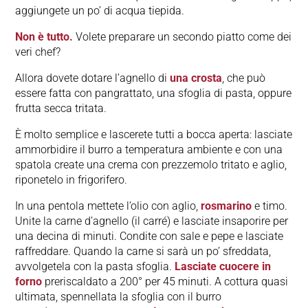
aggiungete un po’ di acqua tiepida.
Non è tutto.
Volete preparare un secondo piatto come dei
veri chef?
Allora dovete dotare l’agnello di
una crosta
, che può
essere fatta con pangrattato, una sfoglia di pasta, oppure
frutta secca tritata.
È molto semplice e lascerete tutti a bocca aperta: lasciate
ammorbidire il burro a temperatura ambiente e con una
spatola create una crema con prezzemolo tritato e aglio,
riponetelo in frigorifero.
In una pentola mettete l’olio con aglio,
rosmarino
e timo.
Unite la carne d’agnello (il carré) e lasciate insaporire per
una decina di minuti. Condite con sale e pepe e lasciate
raffreddare. Quando la carne si sarà un po’ sfreddata,
avvolgetela con la pasta sfoglia.
Lasciate cuocere in
forno
preriscaldato a 200° per 45 minuti. A cottura quasi
ultimata, spennellata la sfoglia con il burro