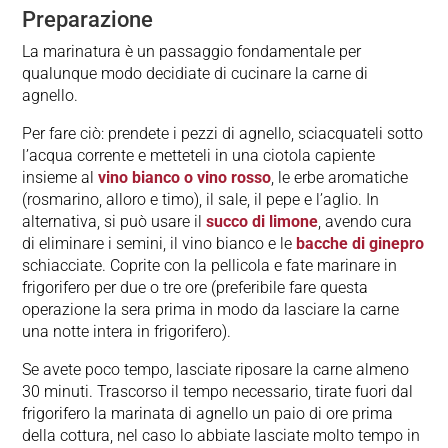
Preparazione
La marinatura è un passaggio fondamentale per
qualunque modo decidiate di cucinare la carne di
agnello.
Per fare ciò: prendete i pezzi di agnello, sciacquateli sotto
l’acqua corrente e metteteli in una ciotola capiente
insieme al
vino bianco o vino rosso
, le erbe aromatiche
(rosmarino, alloro e timo), il sale, il pepe e l’aglio. In
alternativa, si può usare il
succo di limone
, avendo cura
di eliminare i semini, il vino bianco e le
bacche di ginepro
schiacciate. Coprite con la pellicola e fate marinare in
frigorifero per due o tre ore (preferibile fare questa
operazione la sera prima in modo da lasciare la carne
una notte intera in frigorifero).
Se avete poco tempo, lasciate riposare la carne almeno
30 minuti. Trascorso il tempo necessario, tirate fuori dal
frigorifero la marinata di agnello un paio di ore prima
della cottura, nel caso lo abbiate lasciate molto tempo in