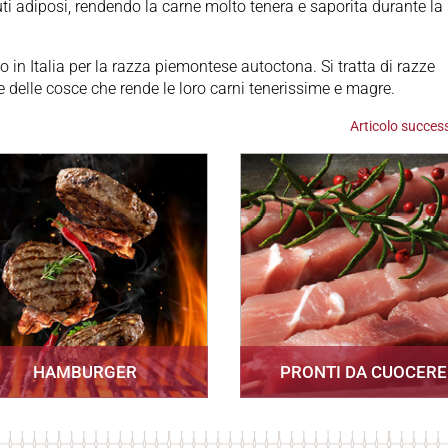
ti adiposi, rendendo la carne molto tenera e saporita durante la
to in Italia per la razza piemontese autoctona. Si tratta di razze
e delle cosce che rende le loro carni tenerissime e magre.
Articolo succes
HAMBURGER
PRONTI DA CUOCERE