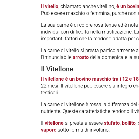
Il vitello
, chiamato anche vitellino,
è un bovin
Può essere maschio o femmina, purché non a
La sua carne è di colore rosa tenue ed è nota 
individui con difficoltà nella masticazione. L
importanti fattori che la rendono adatta per 
La carne di vitello si presta particolarmente 
l’irrinunciabile
arrosto
della domenica e la sua 
Il Vitellone
Il vitellone è un bovino maschio tra i 12 e 1
22 mesi. Il vitellone può essere sia integro ch
testicoli.
La carne di vitellone è rossa, a differenza del 
nutriente. Queste caratteristiche rendono il vi
Il
vitellone
si presta a essere
stufato
,
bollito
,
vapore
sotto forma di involtino.