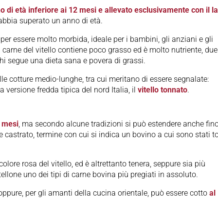
o di età inferiore ai 12 mesi e allevato esclusivamente con il la
bbia superato un anno di età.
per essere molto morbida, ideale per i bambini, gli anziani e gli
a carne del vitello contiene poco grasso ed è molto nutriente, due
chi segue una dieta sana e povera di grassi.
alle cotture medio-lunghe, tra cui meritano di essere segnalate:
versione fredda tipica del nord Italia, il
vitello tonnato
.
8 mesi
, ma secondo alcune tradizioni si può estendere anche fino
e castrato, termine con cui si indica un bovino a cui sono stati tol
colore rosa del vitello, ed è altrettanto tenera, seppure sia più
tellone uno dei tipi di carne bovina più pregiati in assoluto.
 oppure, per gli amanti della cucina orientale, può essere cotto
al