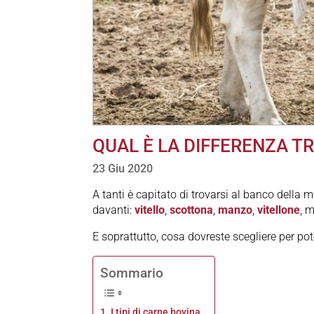
QUAL È LA DIFFERENZA T
23 Giu 2020
A tanti è capitato di trovarsi al banco della m
davanti:
vitello
,
scottona
,
manzo
,
vitellone
, m
E soprattutto, cosa dovreste scegliere per p
Sommario
I tipi di carne bovina