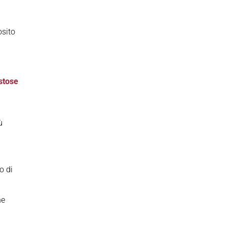
osito
stose
ù
po di
he