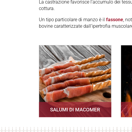
La castrazione favorisce l’accumulo dei tessu
cottura.
Un tipo particolare di manzo è il
fassone
, no
bovine caratterizzate dall’ipertrofia muscolar
SALUMI DI MACOMER