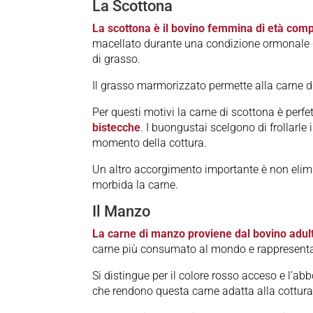
La Scottona
La scottona è il bovino femmina di età compr
macellato durante una condizione ormonale di 
di grasso.
Il grasso marmorizzato permette alla carne d
Per questi motivi la carne di scottona è perfett
bistecche
. I buongustai scelgono di frollarle 
momento della cottura.
Un altro accorgimento importante è non elimin
morbida la carne.
Il Manzo
La carne di manzo proviene dal bovino adulto
carne più consumato al mondo e rappresenta
Si distingue per il colore rosso acceso e l’ab
che rendono questa carne adatta alla cottura 