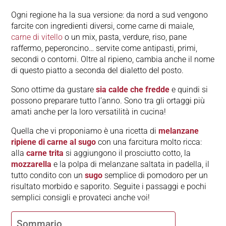
Ogni regione ha la sua versione: da nord a sud vengono
farcite con ingredienti diversi, come carne di maiale,
carne di vitello
o un mix, pasta, verdure, riso, pane
raffermo, peperoncino… servite come antipasti, primi,
secondi o contorni. Oltre al ripieno, cambia anche il nome
di questo piatto a seconda del dialetto del posto.
Sono ottime da gustare
sia calde che fredde
e quindi si
possono preparare tutto l’anno. Sono tra gli ortaggi più
amati anche per la loro versatilità in cucina!
Quella che vi proponiamo è una ricetta di
melanzane
ripiene di carne al sugo
con una farcitura molto ricca:
alla
carne trita
si aggiungono il prosciutto cotto, la
mozzarella
e la polpa di melanzane saltata in padella, il
tutto condito con un
sugo
semplice di pomodoro per un
risultato morbido e saporito. Seguite i passaggi e pochi
semplici consigli e provateci anche voi!
Sommario