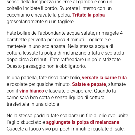
senso della lunghezza insieme al gambo e con un
coltello incidete il bordo. Svuotate l’interno con un
cucchiaino e ricavate la polpa.
Tritate la polpa
grossolanamente su un tagliere.
Fate bollire dell’abbondante acqua salate, immergete 4
barchette per volta per circa 4 minuti. Toglietele e
mettetele in uno scolapasta. Nella stessa acqua di
cottura lessate la polpa di melanzane tritata e scolatela
dopo circa 3 minuti. Fate raffreddare un po’ e strizzate.
Questo passaggio non è obbligatorio.
In una padella, fate riscaldare l’olio,
versate la carne trita
e rosolate per qualche minuto.
Salate e pepate
, sfumate
con il
vino bianco
e lasciatelo evaporare. Quando la
carne sarà ben cotta e senza liquido di cottura
trasferitela in una ciotola.
Nella stessa padella fate scaldare un filo di olio evo, unite
l’aglio sbucciato e
aggiungete la polpa di melanzane
.
Cuocete a fuoco vivo per pochi minuti e regolate di sale.