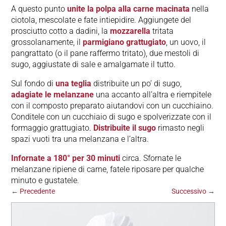
A questo punto
unite la polpa alla carne macinata
nella
ciotola, mescolate e fate intiepidire. Aggiungete del
prosciutto cotto a dadini, la
mozzarella
tritata
grossolanamente, il
parmigiano grattugiato
, un uovo, il
pangrattato (o il pane raffermo tritato), due mestoli di
sugo, aggiustate di sale e amalgamate il tutto.
Sul fondo di
una teglia
distribuite un po’ di sugo,
adagiate le melanzane
una accanto all’altra e riempitele
con il composto preparato aiutandovi con un cucchiaino.
Conditele con un cucchiaio di sugo e spolverizzate con il
formaggio grattugiato.
Distribuite il sugo
rimasto negli
spazi vuoti tra una melanzana e l’altra.
Infornate a 180° per 30 minuti
circa. Sfornate le
melanzane ripiene di carne, fatele riposare per qualche
minuto e gustatele.
←
Precedente
Successivo
→