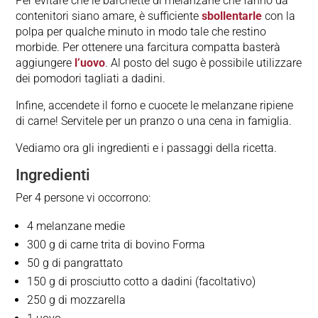
Per evitare che le barchette di melanzane che fanno da
contenitori siano amare, è sufficiente
sbollentarle
con la
polpa per qualche minuto in modo tale che restino
morbide. Per ottenere una farcitura compatta basterà
aggiungere
l’uovo
. Al posto del sugo è possibile utilizzare
dei pomodori tagliati a dadini.
Infine, accendete il forno e cuocete le melanzane ripiene
di carne! Servitele per un pranzo o una cena in famiglia.
Vediamo ora gli ingredienti e i passaggi della ricetta.
Ingredienti
Per 4 persone vi occorrono:
4 melanzane medie
300 g di carne trita di bovino Forma
50 g di pangrattato
150 g di prosciutto cotto a dadini (facoltativo)
250 g di mozzarella