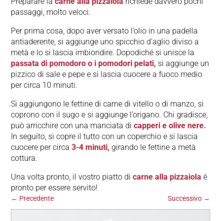
Preparare la
carne alla pizzaiola
richiede davvero pochi
passaggi, molto veloci.
Per prima cosa, dopo aver versato l’olio in una padella
antiaderente, si aggiunge uno spicchio d’aglio diviso a
metà e lo si lascia imbiondire. Dopodiché si unisce la
passata di pomodoro o i pomodori pelati,
si aggiunge un
pizzico di sale e pepe e si lascia cuocere a fuoco medio
per circa 10 minuti.
Si aggiungono le fettine di carne di vitello o di manzo, si
coprono con il sugo e si aggiunge l’origano. Chi gradisce,
può arricchire con una manciata di
capperi e olive nere.
In seguito, si copre il tutto con un coperchio e si lascia
cuocere per circa
3-4 minuti,
girando le fettine a metà
cottura.
Una volta pronto, il vostro piatto di
carne alla pizzaiola
è
pronto per essere servito!
←
Precedente
Successivo
→