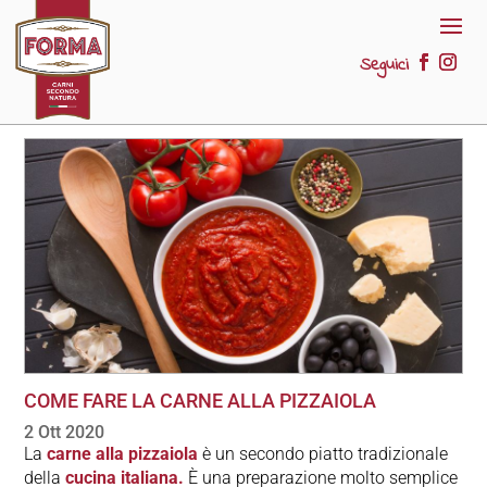
Seguici
COME FARE LA CARNE ALLA PIZZAIOLA
2 Ott 2020
La
carne alla pizzaiola
è un secondo piatto tradizionale
della
cucina italiana.
È una preparazione molto semplice