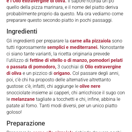
e l’Olio extravergine di oliva.
Il sapore ricorda un po’
quello della pizza marinara, e il nome del piatto deriva
probabilmente proprio da questo. Ma ora vediamo come
preparare questo secondo piatto in pochi passaggi.
Ingredienti
Gli ingredienti per preparare la
carne alla pizzaiola
sono
tutti rigorosamente
semplici e mediterranei.
Nonostante
ci siano tante varianti, la ricetta originaria prevede
l’utilizzo di
fettine di vitello o di manzo, pomodori pelati
o passata di pomodoro,
3 cucchiai di
Olio extravergine
di oliva
e un pizzico di
origano.
Col passare degli anni,
poi, c’è chi ha proposto delle alternative altrettanto
gustose: c’è, infatti, chi aggiunge le
olive nere
snocciolate insieme ai capperi, chi arricchisce il sugo con
le
melanzane
tagliate a tocchetti e chi, infine, abbina le
patate al forno. Tanti modi diversi, per un unico piatto
goloso!
Preparazione