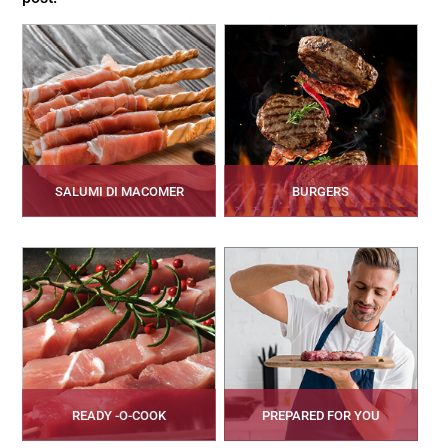
SALUMI DI MACOMER
BURGERS
READY -O-COOK
PREPARED FOR YOU